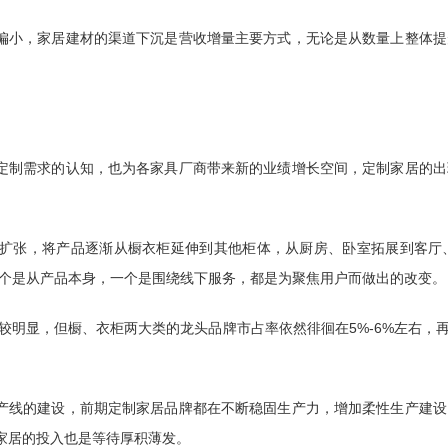
偏小，家居建材的渠道下沉是营收增量主要方式，无论是从数量上整体
定制需求的认知，也为各家具厂商带来新的业绩增长空间，定制家居的
类扩张，将产品逐渐从橱衣柜延伸到其他柜体，从厨房、卧室拓展到客厅
个是从产品本身，一个是围绕线下服务，都是为聚焦用户而做出的改变。
较明显，但橱、衣柜两大类的龙头品牌市占率依然徘徊在5%-6%左右，
产线的建设，前期定制家居品牌都在不断稳固生产力，增加柔性生产建
制家居的投入也是等待厚积薄发。