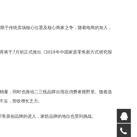
局限于传统卖场核心位置及核心商家之争，随着电商的加入，
库将于7月初正式推出《2019年中国家居零售新方式研究报
的销量，同时也推动二三线品牌出现在消费者视野里。随着选
不去，营收增长乏力。
在
零售原创品牌的进入，家纺品牌的地位也受到挑战。
05