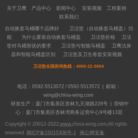
关于卫鹰
产品中心
新闻中心
安装视频
工程案例
联系我们
自动换套马桶哪个品牌好
卫洁垫（自动换套马桶盖）功
能
为什么要装自动换套马桶盖
卫洁垫价格
卫洁
垫对马桶形状的要求
卫洁垫与智能马桶盖
卫鹰洁身
器和智能马桶盖区别
卫洁垫及卫生卷套安装视频
卫洁垫全国咨询热线：4000-22-0004
电话：0592-5513072 / 0592-5513572 | 邮箱：
wing@china-wing.com
研发生产：厦门市集美区杏林九天湖路228号 | 营销中
心：厦门市集美区杏林湾商务运营中心9号楼13层
Copyright © 20012-2022,
www.
china-wing.com,All rights
reserved
闽ICP备15015306号-1
闽公网安备