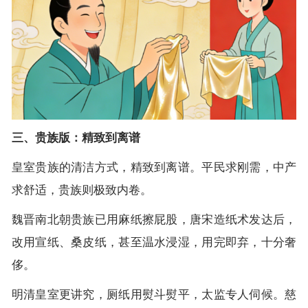
三、贵族版：精致到离谱
皇室贵族的清洁方式，精致到离谱。平民求刚需，中产
求舒适，贵族则极致内卷。
魏晋南北朝贵族已用麻纸擦屁股，唐宋造纸术发达后，
改用宣纸、桑皮纸，甚至温水浸湿，用完即弃，十分奢
侈。
明清皇室更讲究，厕纸用熨斗熨平，太监专人伺候。慈