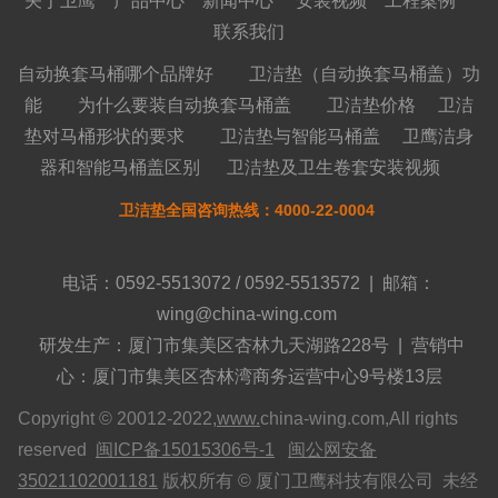
关于卫鹰
产品中心
新闻中心
安装视频
工程案例
联系我们
自动换套马桶哪个品牌好
卫洁垫（自动换套马桶盖）功
能
为什么要装自动换套马桶盖
卫洁垫价格
卫洁
垫对马桶形状的要求
卫洁垫与智能马桶盖
卫鹰洁身
器和智能马桶盖区别
卫洁垫及卫生卷套安装视频
卫洁垫全国咨询热线：4000-22-0004
电话：0592-5513072 / 0592-5513572 | 邮箱：
wing@china-wing.com
研发生产：厦门市集美区杏林九天湖路228号 | 营销中
心：厦门市集美区杏林湾商务运营中心9号楼13层
Copyright © 20012-2022,
www.
china-wing.com,All rights
reserved
闽ICP备15015306号-1
闽公网安备
35021102001181
版权所有 © 厦门卫鹰科技有限公司 未经