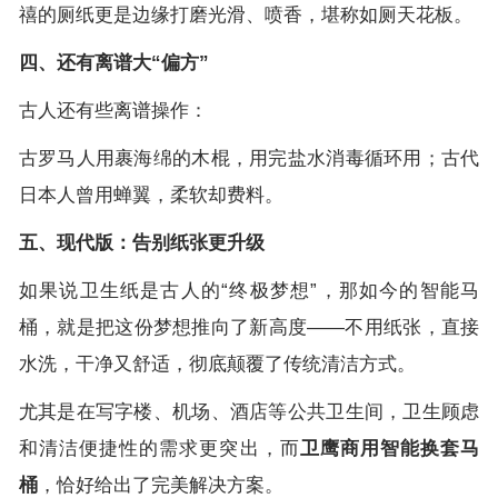
禧的厕纸更是边缘打磨光滑、喷香，堪称如厕天花板。
四、还有离谱大“偏方”
古人还有些离谱操作：
古罗马人用裹海绵的木棍，用完盐水消毒循环用；古代
日本人曾用蝉翼，柔软却费料。
五、现代版：告别纸张更升级
如果说卫生纸是古人的“终极梦想”，那如今的智能马
桶，就是把这份梦想推向了新高度——不用纸张，直接
水洗，干净又舒适，彻底颠覆了传统清洁方式。
尤其是在写字楼、机场、酒店等公共卫生间，卫生顾虑
和清洁便捷性的需求更突出，而
卫鹰商用智能换套马
桶
，恰好给出了完美解决方案。