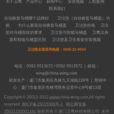
关于卫鹰
产品中心
新闻中心
安装视频
工程案例
联系我们
自动换套马桶哪个品牌好
卫洁垫（自动换套马桶盖）功
能
为什么要装自动换套马桶盖
卫洁垫价格
卫洁
垫对马桶形状的要求
卫洁垫与智能马桶盖
卫鹰洁身
器和智能马桶盖区别
卫洁垫及卫生卷套安装视频
卫洁垫全国咨询热线：4000-22-0004
电话：0592-5513072 / 0592-5513572 | 邮箱：
wing@china-wing.com
研发生产：厦门市集美区杏林九天湖路228号 | 营销中
心：厦门市集美区杏林湾商务运营中心9号楼13层
Copyright © 20012-2022,
www.
china-wing.com,All rights
reserved
闽ICP备15015306号-1
闽公网安备
35021102001181
版权所有 © 厦门卫鹰科技有限公司 未经