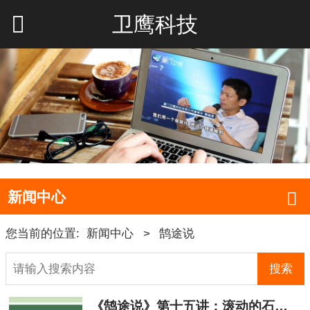
卫鹰科技
新闻中心
您当前的位置:
新闻中心
>
鹄途说
搜索
《鹄途说》第十五讲：滚动的石头不长青苔