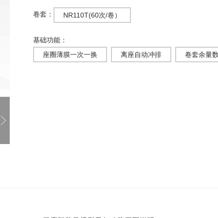
卷套：
NR110T(60次/卷）
基础功能：
座圈薄膜一次一换
离座自动冲排
卷套余量