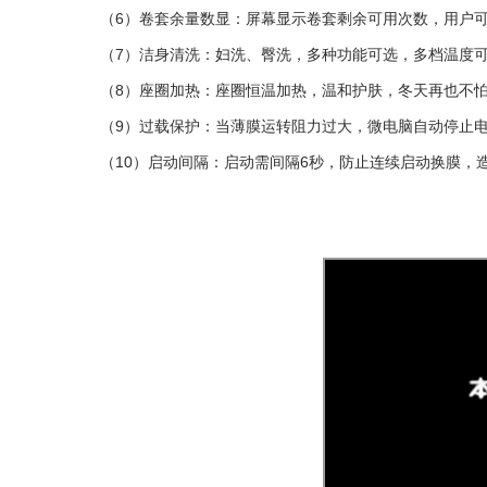
（6）卷套余量数显：屏幕显示卷套剩余可用次数，用户
（7）
洁身清洗：妇洗、臀洗，多种功能可选，多档温度
（8）
座圈加热
：
座圈恒温加热，温和护肤，冬天再也不
（9）过载保护：当薄膜运转阻力过大，微电脑自动停止
（10）启动间隔：启动需间隔6秒，防止连续启动换膜，