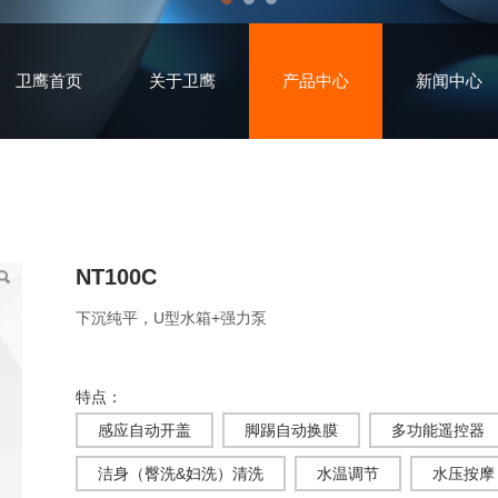
卫鹰首页
关于卫鹰
产品中心
新闻中心
NT100C
下沉纯平，U型水箱+强力泵
特点：
感应自动开盖
脚踢自动换膜
多功能遥控器
洁身（臀洗&妇洗）清洗
水温调节
水压按摩