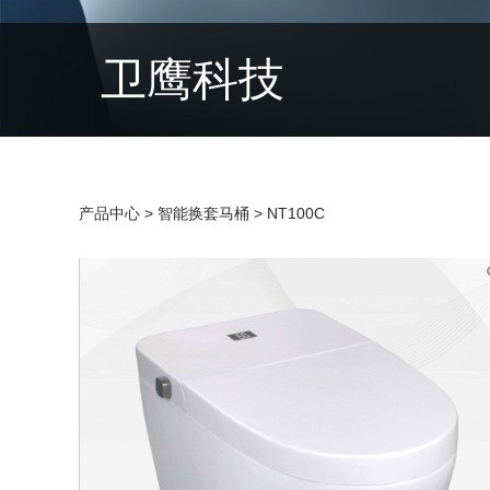
卫鹰科技
产品中心
>
智能换套马桶
>
NT100C
NT100C