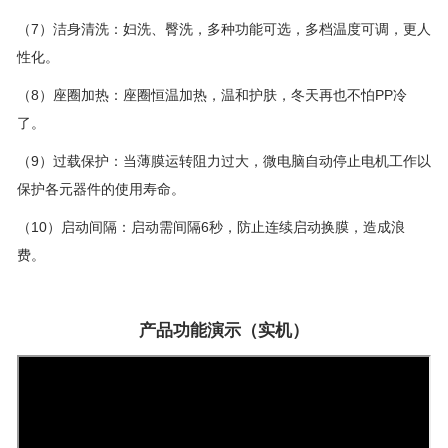
（7）
洁身清洗：妇洗、臀洗，多种功能可选，多档温度可调，更人
性化。
（8）
座圈加热
：
座圈恒温加热，温和护肤，冬天再也不怕
PP
冷
了。
（9）过载保护：当薄膜运转阻力过大，微电脑自动停止电机工作以
保护各元器件的使用寿命。
（10）启动间隔：启动需间隔6秒，防止连续启动换膜，造成浪
费。
产品功能演示（实机）