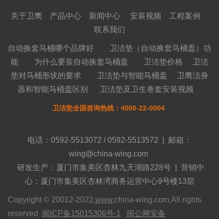
关于卫鹰
产品中心
新闻中心
安装视频
工程案例
联系我们
自动换套马桶哪个品牌好
卫洁垫（自动换套马桶盖）功
能
为什么要装自动换套马桶盖
卫洁垫价格
卫洁
垫对马桶形状的要求
卫洁垫与智能马桶盖
卫鹰洁身
器和智能马桶盖区别
卫洁垫及卫生卷套安装视频
卫洁垫全国咨询热线：4000-22-0004
电话：0592-5513072 / 0592-5513572 | 邮箱：
wing@china-wing.com
研发生产：厦门市集美区杏林九天湖路228号 | 营销中
心：厦门市集美区杏林湾商务运营中心9号楼13层
Copyright © 20012-2022,
www.
china-wing.com,All rights
reserved
闽ICP备15015306号-1
闽公网安备