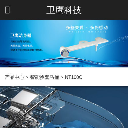
卫鹰科技
NT100C
产品中心
>
智能换套马桶
>
NT100C