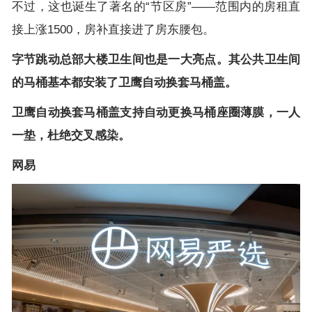
不过，这也诞生了著名的“节区房”——范围内的房租直
接上涨
1500
，房补直接进了房东腰包。
字节跳动总部大楼卫生间也是一大亮点。其公共卫生间
的马桶基本都安装了
卫鹰自动换套马桶盖
。
卫鹰自动换套马桶盖支持自动更换马桶座圈薄膜，一人
一垫，杜绝交叉感染。
网易